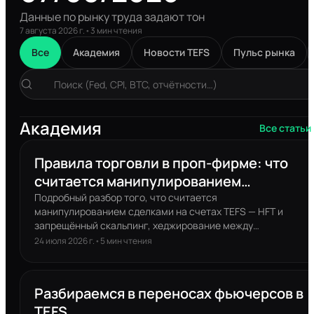
Данные по рынку труда задают тон
7 августа 2026 г.
•
3
мин чтения
Все
Академия
Новости TEFS
Пульс рынка
Академия
Все статьи
Правила торговли в проп-фирме: что
считается манипулированием
сделками?
Подробный разбор того, что считается
манипулированием сделками на счетах TEFS — HFT и
запрещённый скальпинг, хеджирование между
аккаунтами, копитрейдинг и эксплуатация сброса
24 июля 2026 г.
•
5
мин чтения
просадки — а также как выглядит легитимная торговля с
несколькими аккаунтами.
Разбираемся в переносах фьючерсов в
TEFS